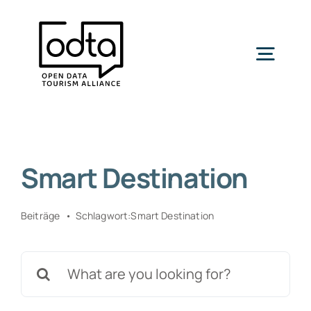
Zum
Inhalt
springen
Togg
Navig
Home
Smart Destination
Die ODTA
Beiträge
Schlagwort:
Smart Destination
Standards
Suche
Ressourcen
nach: